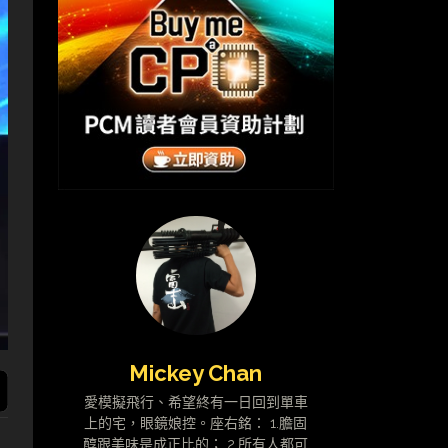
Mickey Chan
愛模擬飛行、希望終有一日回到單車
上的宅，眼鏡娘控。座右銘： 1.膽固
醇跟美味是成正比的； 2.所有人都可