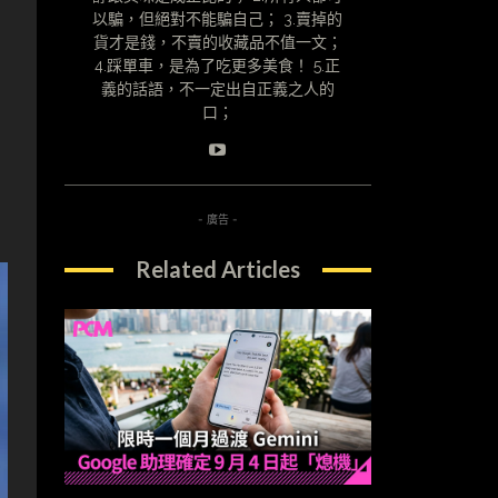
以騙，但絕對不能騙自己； 3.賣掉的
貨才是錢，不賣的收藏品不值一文；
4.踩單車，是為了吃更多美食！ 5.正
義的話語，不一定出自正義之人的
口；
- 廣告 -
Related Articles