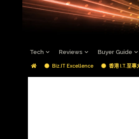
Tech
Reviews
Buyer Guide
Biz.IT Excellence
香港 I.T.至