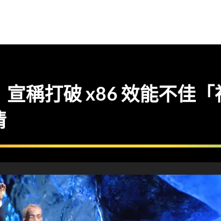
24】宣稱打破 x86 效能不佳「
情