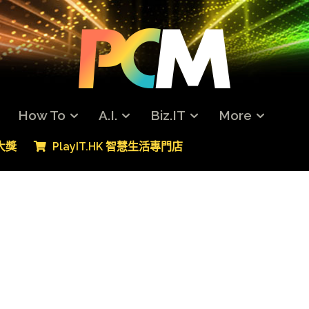
How To
A.I.
Biz.IT
More
專大獎
PlayIT.HK 智慧生活專門店