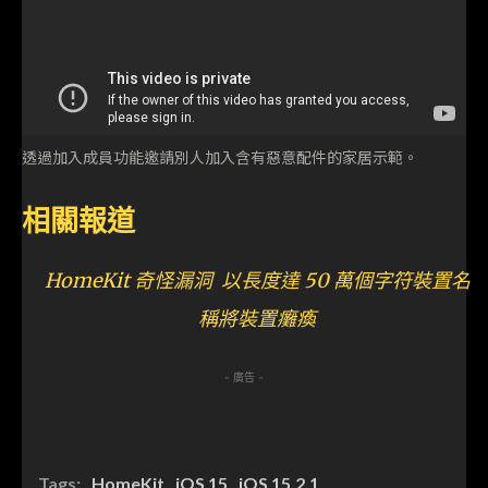
透過加入成員功能邀請別人加入含有惡意配件的家居示範。
相關報道
HomeKit 奇怪漏洞 以長度達 50 萬個字符裝置名
稱將裝置癱瘓
- 廣告 -
Tags:
HomeKit
iOS 15
iOS 15.2.1