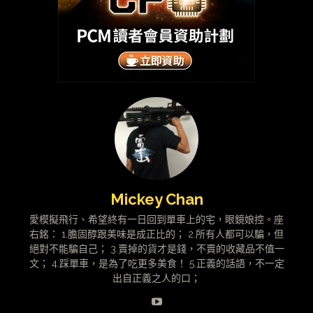
Mickey Chan
愛模擬飛行、希望終有一日回到單車上的宅，眼鏡娘控。座
右銘： 1.膽固醇跟美味是成正比的； 2.所有人都可以騙，但
絕對不能騙自己； 3.賣掉的貨才是錢，不賣的收藏品不值一
文； 4.踩單車，是為了吃更多美食！ 5.正義的話語，不一定
出自正義之人的口；