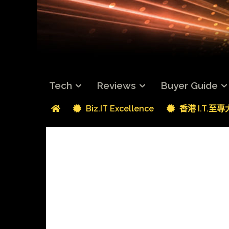
Tech
Reviews
Buyer Guide
Biz.IT Excellence
香港 I.T.至