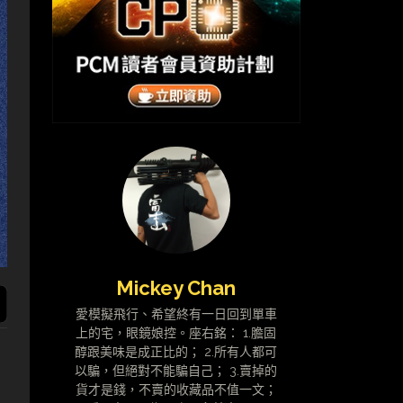
Mickey Chan
愛模擬飛行、希望終有一日回到單車
上的宅，眼鏡娘控。座右銘： 1.膽固
醇跟美味是成正比的； 2.所有人都可
以騙，但絕對不能騙自己； 3.賣掉的
貨才是錢，不賣的收藏品不值一文；