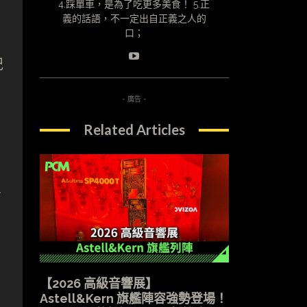
4.踩單車，是為了吃更多美食！ 5.正
義的話語，不一定出自正義之人的
口；
紀
- 廣告 -
Related Articles
布
【2026 高級音響展】
Astell&Kern 旗艦陣容強勢登場！