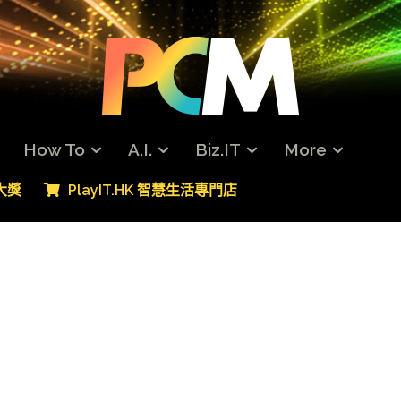
How To
A.I.
Biz.IT
More
專大獎
PlayIT.HK 智慧生活專門店