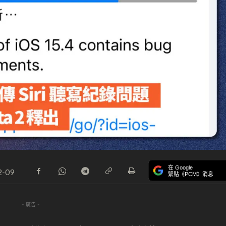
在 Google
2-09
緊貼《PCM》消息
- 廣告 -