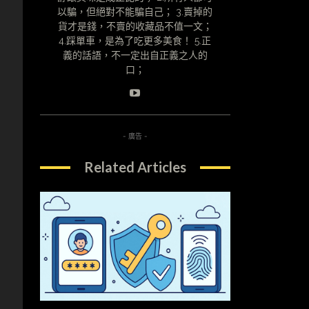
以騙，但絕對不能騙自己； 3.賣掉的
貨才是錢，不賣的收藏品不值一文；
4.踩單車，是為了吃更多美食！ 5.正
義的話語，不一定出自正義之人的
中
口；
- 廣告 -
Related Articles