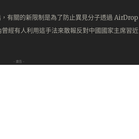
 指，有關的新限制是為了防止異見分子透過 AirDrop
內曾經有人利用這手法來散報反對中國國家主席習近
- 廣告 -