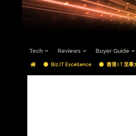
Tech
Reviews
Buyer Guide
Biz.IT Excellence
香港 I.T.至