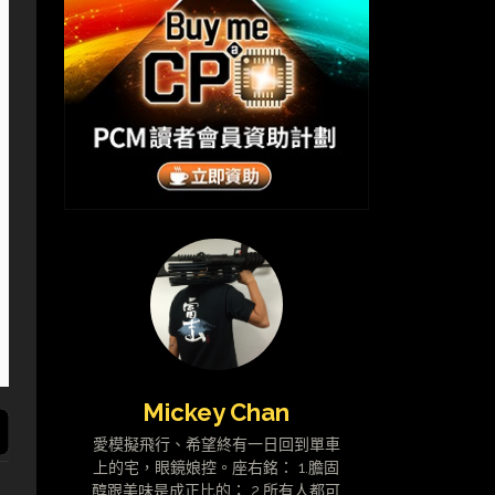
Mickey Chan
愛模擬飛行、希望終有一日回到單車
上的宅，眼鏡娘控。座右銘： 1.膽固
醇跟美味是成正比的； 2.所有人都可