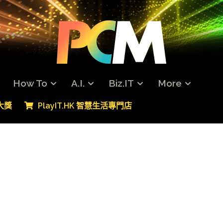
How To
A.I.
Biz.IT
More
專大獎
PlayIT.HK 智慧生活專門店