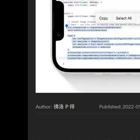
彿洛 P 得
2022-0
Author:
Published: