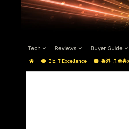
Tech
Reviews
Buyer Guide
Biz.IT Excellence
香港 I.T.至