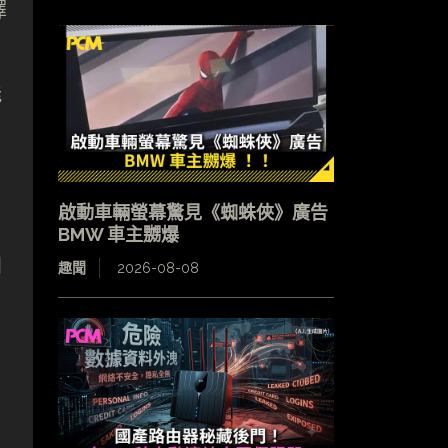
擇
能
啟動車輛螢幕驚見《蜘蛛俠》廣告
BMW 車主嬲爆
到
趣聞
2026-08-08