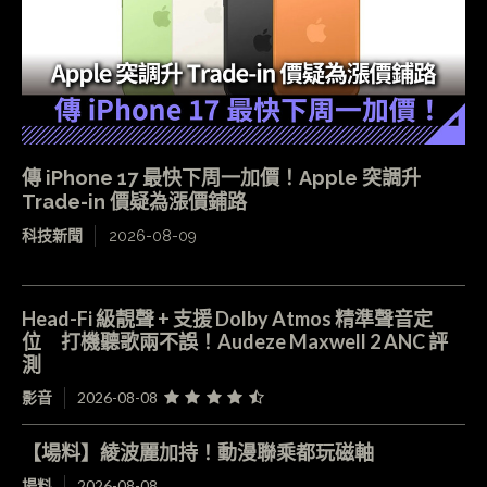
傳 iPhone 17 最快下周一加價！Apple 突調升
Trade-in 價疑為漲價鋪路
科技新聞
2026-08-09
Head-Fi 級靚聲 + 支援 Dolby Atmos 精準聲音定
位 打機聽歌兩不誤！Audeze Maxwell 2 ANC 評
測
影音
2026-08-08
【場料】綾波麗加持！動漫聯乘都玩磁軸
場料
2026-08-08