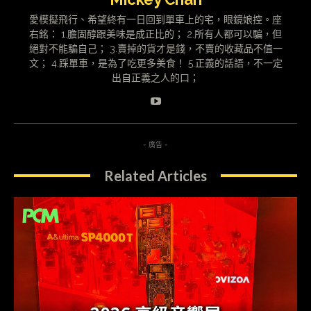
愛模擬飛行、希望終有一日回到單車上的宅，眼鏡娘控。座
右銘： 1.膽固醇跟美味是成正比的； 2.所有人都可以騙，但
絕對不能騙自己； 3.賣掉的貨才是錢，不賣的收藏品不值一
文； 4.踩單車，是為了吃更多美食！ 5.正義的話語，不一定
出自正義之人的口；
- 廣告 -
Related Articles