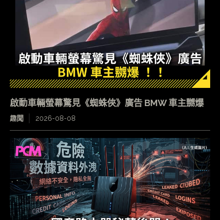
啟動車輛螢幕驚見《蜘蛛俠》廣告 BMW 車主嬲爆
趣聞
2026-08-08