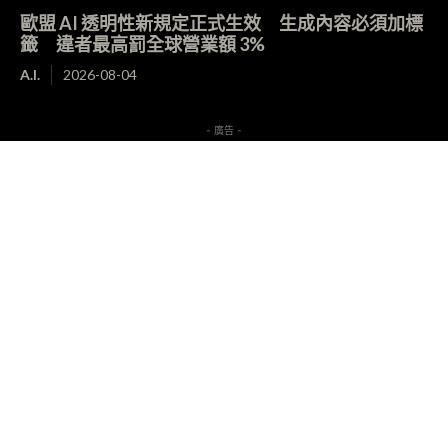
歐盟 AI 透明性新規定正式生效 生成內容必須加標
籤 違者最高罰全球營業額 3%
A.I.
2026-08-04
- 廣告 -