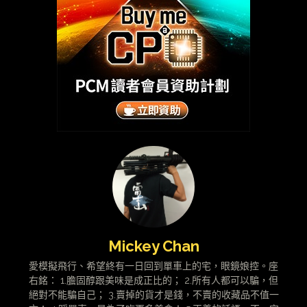
Mickey Chan
愛模擬飛行、希望終有一日回到單車上的宅，眼鏡娘控。座
右銘： 1.膽固醇跟美味是成正比的； 2.所有人都可以騙，但
絕對不能騙自己； 3.賣掉的貨才是錢，不賣的收藏品不值一