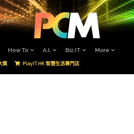
How To
A.I.
Biz.IT
More
專大獎
PlayIT.HK 智慧生活專門店