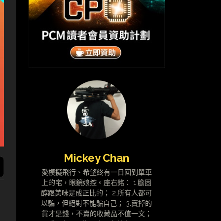
Mickey Chan
愛模擬飛行、希望終有一日回到單車
上的宅，眼鏡娘控。座右銘： 1.膽固
醇跟美味是成正比的； 2.所有人都可
以騙，但絕對不能騙自己； 3.賣掉的
貨才是錢，不賣的收藏品不值一文；