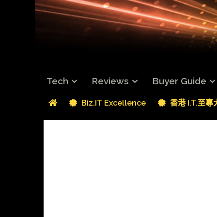
Tech
Reviews
Buyer Guide
Biz.IT Excellence
香港 I.T.至