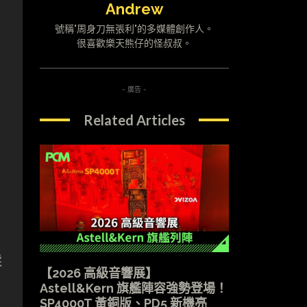
Andrew
號稱"周身刀無張利"的多媒體創作人。
很喜歡樂天熊仔的怪叔叔。
- 廣告 -
Related Articles
採
【2026 高級音響展】
Astell&Kern 旗艦陣容強勢登場！
SP4000T 黃銅版、PD5 新機亮