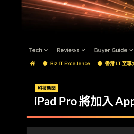
Tech
Reviews
Buyer Guide
Biz.IT Excellence
香港 I.T.至
科技新聞
iPad Pro 將加入 