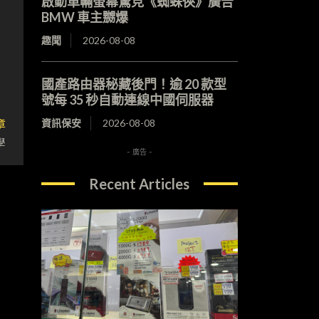
啟動車輛螢幕驚見《蜘蛛俠》廣告
BMW 車主嬲爆
趣聞
2026-08-08
國產路由器秘藏後門！逾 20 款型
號每 35 秒自動連線中國伺服器
章
資訊保安
2026-08-08
學
- 廣告 -
Recent Articles