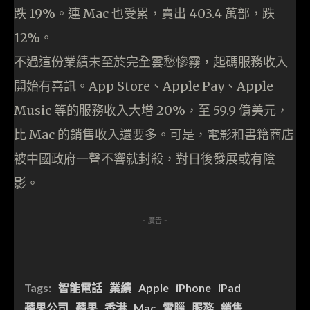
跌 19%。連 Mac 也受累，賣出 403.4 萬部，跌
12%。
不過這份業績未至於完全雲愁慘霧，起碼服務收入
開始有喜訊。App Store、Apple Pay、Apple
Music 等的服務收入大增 20%，至 59.9 億美元，
比 Mac 的銷售收入還要多。可是，電影和書籍商店
被中國政府一聲不響就封殺，對日後發展或有陰
影。
- 廣告 -
Tags:
智能電話
業績
Apple
iPhone
iPad
蘋果公司
蘋果
香港
Mac
電腦
服務
銷售