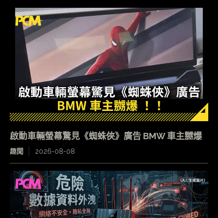
啟動車輛螢幕驚見《蜘蛛俠》廣告 BMW 車主嬲爆
趣聞
2026-08-08