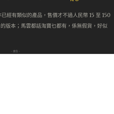
經有類似的產品，售價才不過人民幣 15 至 150
one 6 的版本；馬雲都話淘寶乜都有，係無假貨，好似
- 廣告 -