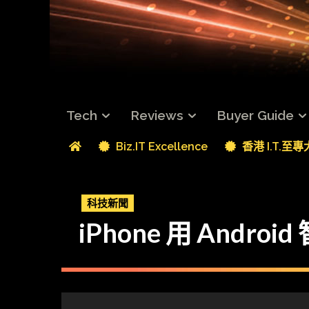
Tech
Reviews
Buyer Guide
Biz.IT Excellence
香港 I.T.至
科技新聞
iPhone 用 And