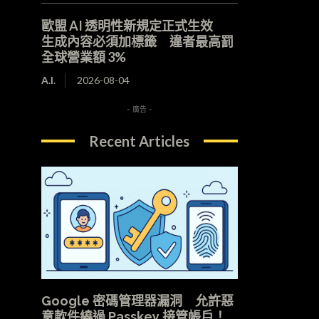
歐盟 AI 透明性新規定正式生效
生成內容必須加標籤 違者最高罰
全球營業額 3%
A.I.
2026-08-04
- 廣告 -
Recent Articles
Google 密碼管理器漏洞 允許惡
意軟件繞過 Passkey 接管帳戶！