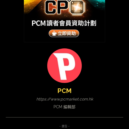
PCM
https://www.pcmarket.com.hk
PCM 編輯部
- 廣告 -