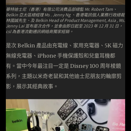
華特迪士尼（香港）有限公司消費品部總監 Mr. Robert Tam、
Belkin 亞太區總經理 Ms . Jenny Ng 、香港電訊個人業務行政總裁
林國誠先生、及 Belkin Head of Product Management, Asia , Ms.
Jenny Lai 宣布是次合作，並會由即日起至 2023 年 12 月 31 日，
csl 為香港流動通訊網絡商獨家經銷。
是次 Belkin 產品由充電線、家用充電器、5K 磁力
無線充電器、iPhone 手機保護殼和兒童耳機都
有。當中今年最注目一定是 Disney 100 周年棱鏡
系列，主題以米奇老鼠和其他迪士尼朋友的輪廓剪
影，展示其經典故事。