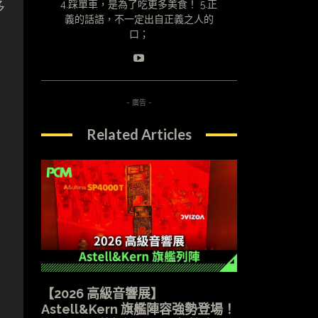
多
4.踩單車，是為了吃更多美食！ 5.正
義的話語，不一定出自正義之人的
口；
- 廣告 -
Related Articles
【2026 高級音響展】
Astell&Kern 旗艦陣容強勢登場！