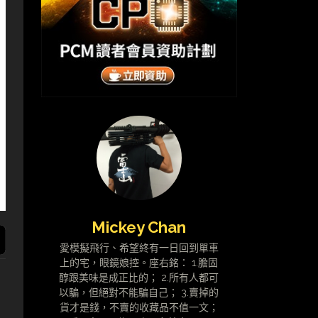
Mickey Chan
愛模擬飛行、希望終有一日回到單車
上的宅，眼鏡娘控。座右銘： 1.膽固
醇跟美味是成正比的； 2.所有人都可
以騙，但絕對不能騙自己； 3.賣掉的
貨才是錢，不賣的收藏品不值一文；