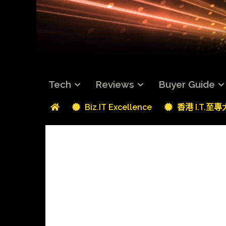
Tech
Reviews
Buyer Guide
Biz.IT Excellence
香港 I.T.至