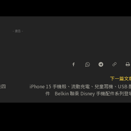
- 廣告 -
下一篇文
差四
iPhone 15 手機殼、流動充電、兒童耳機、USB 
件 Belkin 聯乘 Disney 手機配件系列登