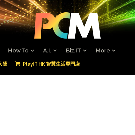
How To
A.I.
Biz.IT
More
專大獎
PlayIT.HK 智慧生活專門店