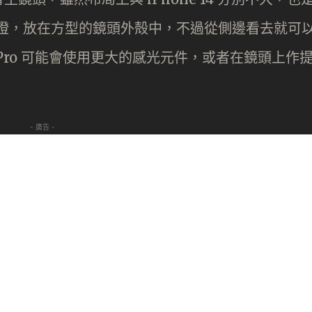
和閃燈，放在方型的鏡頭外殻中，不過從側邊看去就可
5 Pro 可能會使用更大的感光元件，或者在鏡頭上作
- 廣告 -