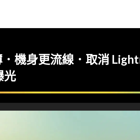
身更流線．取消 Lightnin
曝光