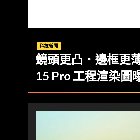
科技新聞
鏡頭更凸．邊框更薄．機
15 Pro 工程渲染圖