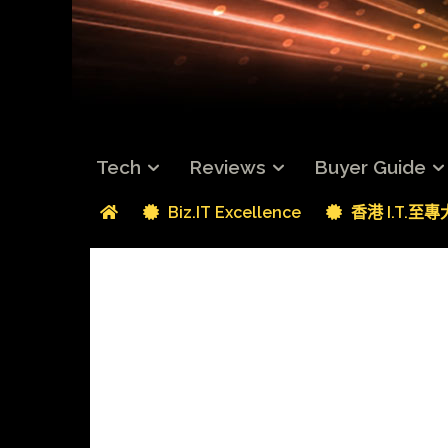
Tech
Reviews
Buyer Guide
Biz.IT Excellence
香港 I.T.至