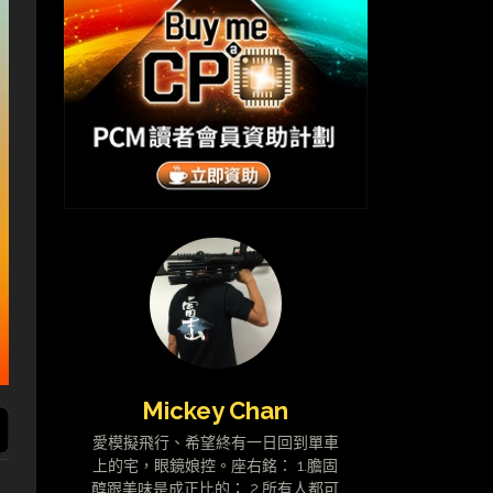
Mickey Chan
愛模擬飛行、希望終有一日回到單車
上的宅，眼鏡娘控。座右銘： 1.膽固
醇跟美味是成正比的； 2.所有人都可