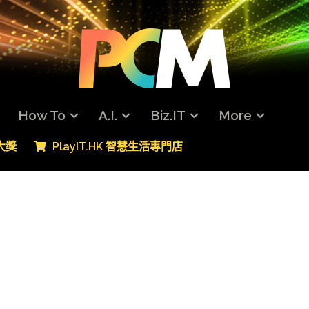
How To
A.I.
Biz.IT
More
專大獎
PlayIT.HK 智慧生活專門店