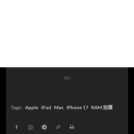
- 廣告 -
Tags:
Apple
iPad
Mac
iPhone 17
RAM 加價