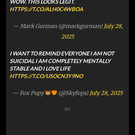
WOW. THIS LOOKS LEGIT.
HTTPS://T.CO/ALH0C4WBOA
— Mark Gurman (@markgurman)
July 28,
2025
I WANT TO REMIND EVERYONE I AM NOT
SUICIDAL I AM COMPLETELY MENTALLY
STABLE AND I LOVE LIFE
HTTPS://T.CO/USOCN3Y9NO
— Fox Pupy
(@Skyfops)
July 28, 2025
- 廣告 -