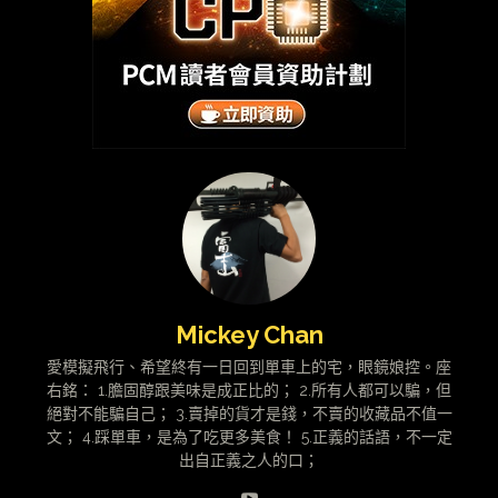
Mickey Chan
愛模擬飛行、希望終有一日回到單車上的宅，眼鏡娘控。座
右銘： 1.膽固醇跟美味是成正比的； 2.所有人都可以騙，但
絕對不能騙自己； 3.賣掉的貨才是錢，不賣的收藏品不值一
文； 4.踩單車，是為了吃更多美食！ 5.正義的話語，不一定
出自正義之人的口；