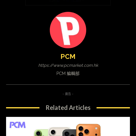
PCM
https://www.pcmarket.com.hk
PCM 編輯部
- 廣告 -
Related Articles