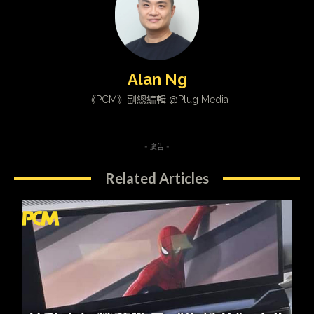
Alan Ng
《PCM》副總編輯 @Plug Media
- 廣告 -
Related Articles