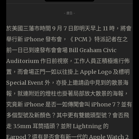
- 廣告 -
於美國三藩市時間 9 月 7 日即明天早上 11 時，將會
舉行新 iPhone 發布會，《 PCM 》特派記者在之
前一日已到達發布會會場 Bill Graham Civic
Auditorium 作日前視察，工作人員正積極進行佈
置，而會場正門一如以往掛上 Apple Logo 及標明
Special Event 外，亦掛上邀請函中見到的散景海
報，就連附近的燈柱也掛著局部放大散景的海報，
究竟新 iPhone 是否一如傳聞會叫 iPhone 7？並有
多個型號及新顏色？其中更有雙鏡頭型號？會否飛
走 3.5mm 耳筒插頭？並附 Lightning 的
Earpod？還有是否會有新一代的 Apple Watch 2