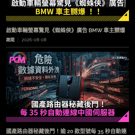
啟動車輛螢幕驚見《蜘蛛俠》廣告 BMW 車主嬲爆
趣聞
2026-08-08
國產路由器秘藏後門！逾 20 款型號每 35 秒自動連