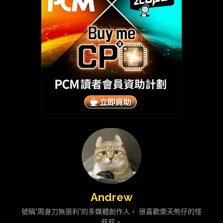
Andrew
號稱"周身刀無張利"的多媒體創作人。 很喜歡樂天熊仔的怪
叔叔。