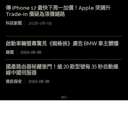
傳 iPhone 17 最快下周一加價！Apple 突調升
Trade-in 價疑為漲價鋪路
科技新聞
2026-08-09
啟動車輛螢幕驚見《蜘蛛俠》廣告 BMW 車主嬲爆
趣聞
2026-08-08
國產路由器秘藏後門！逾 20 款型號每 35 秒自動連
線中國伺服器
資訊保安
2026-08-08
- 廣告 -