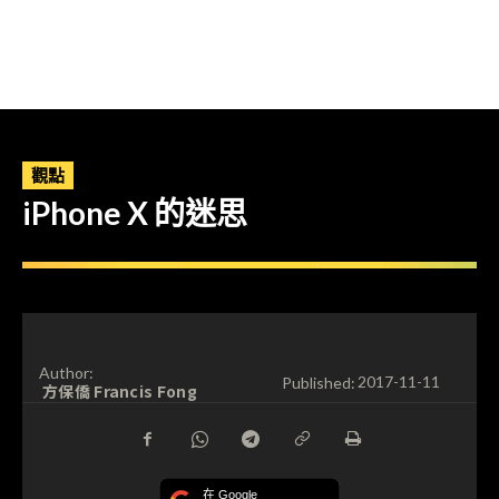
觀點
iPhone X 的迷思
Author:
Published:
2017-11-11
方保僑 Francis Fong
在 Google