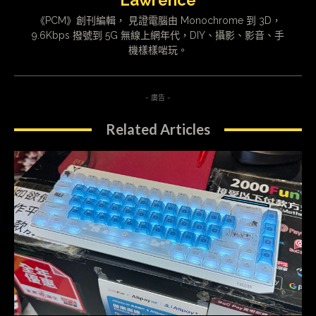
Lawrence
《PCM》創刊編輯， 見證電腦由 Monochrome 到 3D，
9.6Kbps 撥號到 5G 無線上網年代，DIY、攝影、影音、手
機樣樣啱玩。
- 廣告 -
Related Articles