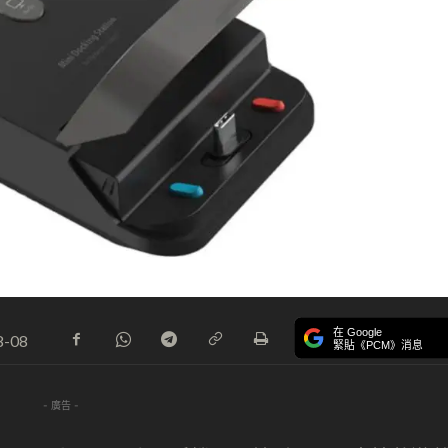
在 Google
8-08
緊貼《PCM》消息
- 廣告 -