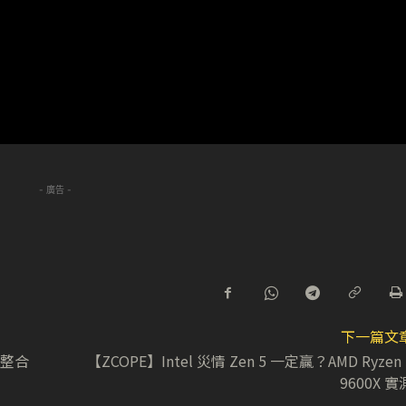
- 廣告 -
下一篇文
將整合
【ZCOPE】Intel 災情 Zen 5 一定贏？AMD Ryzen 
9600X 實