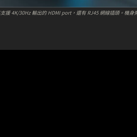
援 4K/30Hz 輸出的 HDMI port，還有 RJ45 網線插頭。機身