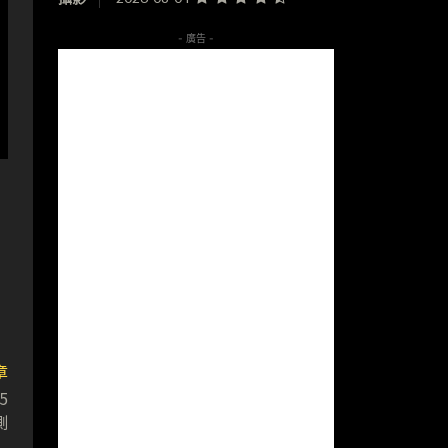
- 廣告 -
章
5
測