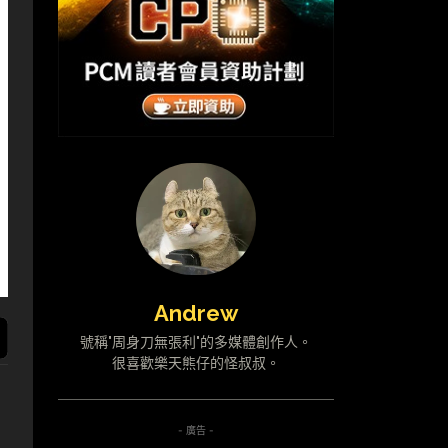
Andrew
號稱"周身刀無張利"的多媒體創作人。
很喜歡樂天熊仔的怪叔叔。
- 廣告 -