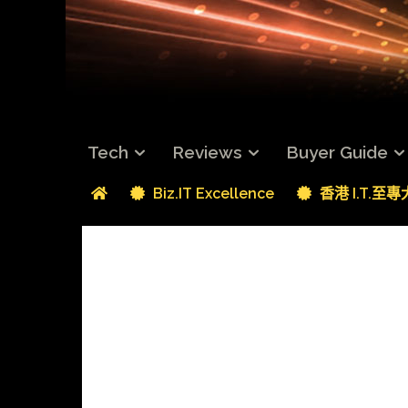
Tech
Reviews
Buyer Guide
Biz.IT Excellence
香港 I.T.至