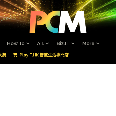
How To
A.I.
Biz.IT
More
專大獎
PlayIT.HK 智慧生活專門店