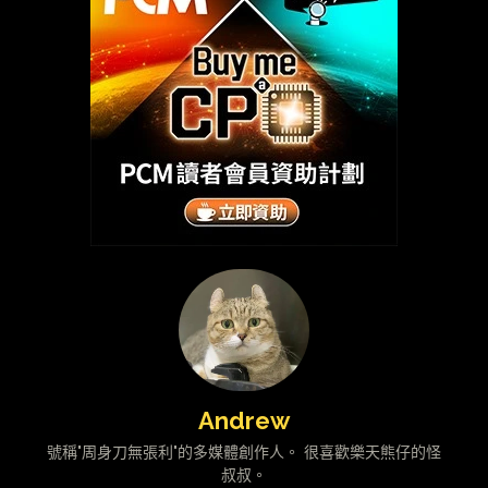
Andrew
號稱"周身刀無張利"的多媒體創作人。 很喜歡樂天熊仔的怪
叔叔。