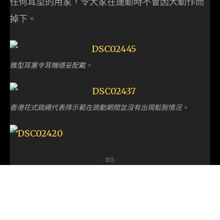
任何耳型的用家，令大家在運動時不會因大動作而
掉下。
錐型耳塞令耳機穩妥配戴。
香港花式跳繩代表隊示範在跳動期間並沒有出現鬆脫情況。
- 廣告 -