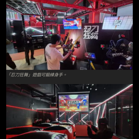
「忍刀狂舞」遊戲可鍛練身手。