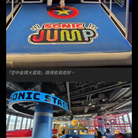
「空中金環大冒險」跳得愈高愈好。