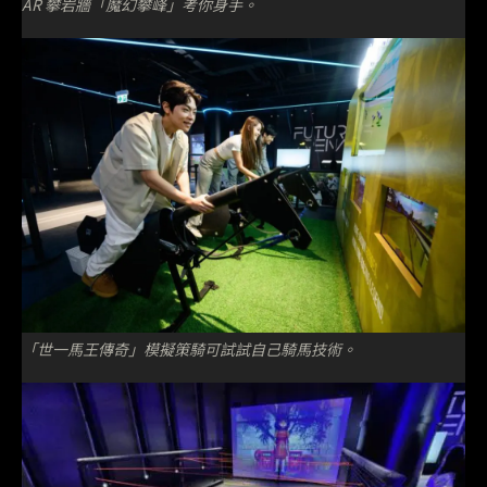
AR 攀岩牆「魔幻攀峰」考你身手。
「世一馬王傳奇」模擬策騎可試試自己騎馬技術。