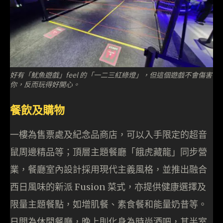
好有「魷魚遊戲」feel 的「一二三紅綠燈」，但這個遊戲不會傷害
你，反而玩得好開心。
餐飲及購物
一樓為售票處及紀念品商店，可以入手限定的超音
鼠周邊精品等；頂層主題餐廳「餓虎藏龍」同步營
業，餐廳室內設計採用現代主義風格，並推出融合
西日風味的新派 Fusion 菜式，亦提供健康選擇及
限量主題餐點，如增肌餐、素食餐和能量奶昔等。
日間為休閒餐廳，晚上則化身為時尚酒吧，其半室