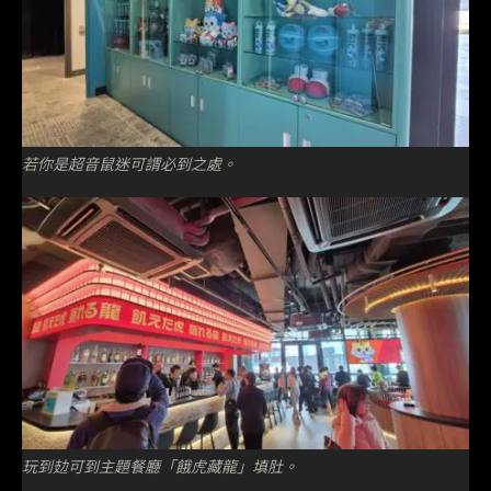
若你是超音鼠迷可謂必到之處。
玩到攰可到主題餐廳「餓虎藏龍」填肚。