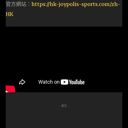
官方網站：
https://hk-joypolis-sports.com/zh-
HK
- 廣告 -