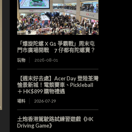
「爆旋陀螺 X G1 爭霸戰」周末屯
門市廣場開戰 7 仔都有陀螺賣？
玩物
2026-08-01
【週末好去處】Acer Day 登陸荃灣
愉景新城！電競賽車、Pickleball
＋ HK$899 購物禮遇
場料
2026-07-29
土炮香港駕駛路試練習遊戲《HK
Driving Game》