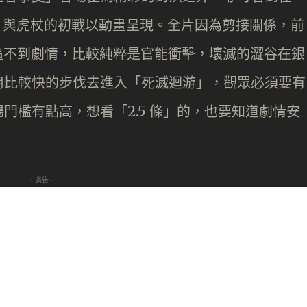
，與虎杖的初戰以動畫呈現。全片因為剪接關係，前
是追不到劇情，比較純粹是官能衝擊，壞滅的澀谷在銀
用比較快的步伐去進入「死滅迴游」，觀眾必須要有
門檻有點高，想看「2.5 條」的，也要知道劇情安
- 廣告 -