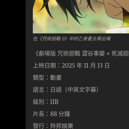
在《咒術迴戰 0》中的乙骨憂太再出場
《劇場版 咒術迴戰 澀谷事變 × 死滅
上映日期：2025 年 11 月 13 日
類型：動畫
語言：日語（中英文字幕）
級別：IIB
片長：88 分鐘
發行：羚邦娛樂