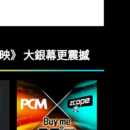
上映》 大銀幕更震撼