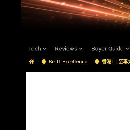
Tech
Reviews
Buyer Guide
Biz.IT Excellence
香港 I.T.至