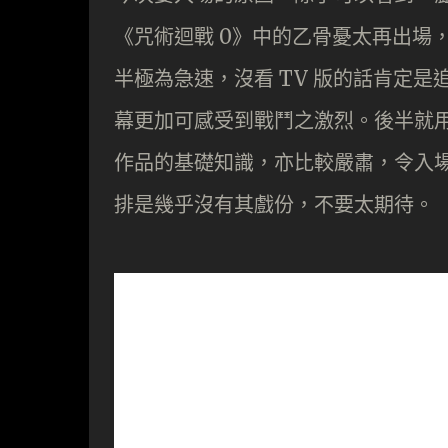
《咒術迴戰 0》中的乙骨憂太再出場
半極為急速，沒看 TV 版的話肯定
幕更加可感受到戰鬥之激烈。後半就
作品的基礎知識，亦比較嚴肅，令入場
排是幾乎沒有其戲份，不要太期待。