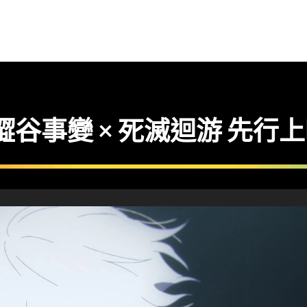
澀谷事變 × 死滅迴游 先行