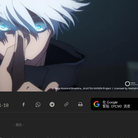
在 Google
1-18
緊貼《PCM》消息
- 廣告 -