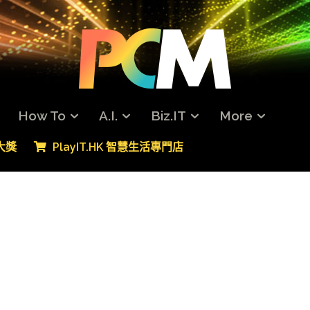
How To
A.I.
Biz.IT
More
專大獎
PlayIT.HK 智慧生活專門店