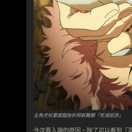
主角虎杖要面臨挫折與新難關「死滅迴游」
今次要入場的原因，除了可以看到「