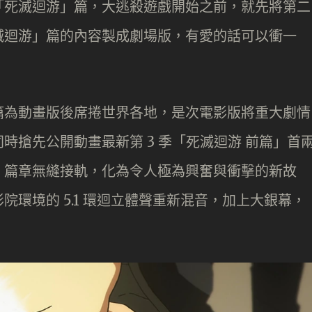
「死滅迴游」篇，大逃殺遊戲開始之前，就先將第二
滅迴游」篇的內容製成劇場版，有愛的話可以衝一
篇為動畫版後席捲世界各地，是次電影版將重大劇情
時搶先公開動畫最新第 3 季「死滅迴游 前篇」首
」篇章無縫接軌，化為令人極為興奮與衝擊的新故
環境的 5.1 環迴立體聲重新混音，加上大銀幕，