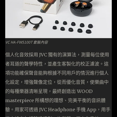
VC HA-FW5100T 套裝內容
個人化音效採用 JVC 獨有的演算法，測量每位使用
者耳道的聲學特性，並產生客製化的校正濾波。這
項功能確保聲音能夠根據不同用戶的情況進行個人
化設定，增強聲像定位，從而優化音質，使樂曲中
的每種樂器清晰呈現，最終創造出 WOOD
masterpiece 所構想的理想、完美平衡的音訊體
驗。用家可透過 JVC Headphone 手機 App，用手