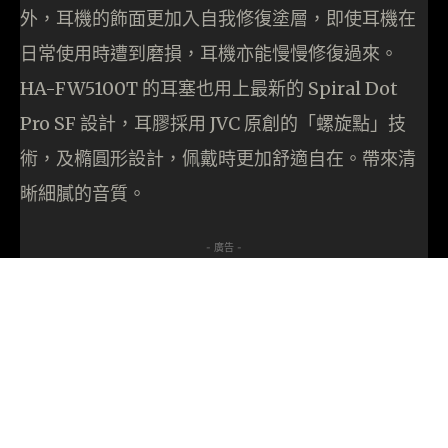
外，耳機的飾面更加入自我修復塗層，即使耳機在
日常使用時遭到磨損，耳機亦能慢慢修復過來。
HA-FW5100T 的耳塞也用上最新的 Spiral Dot
Pro SF 設計，耳膠採用 JVC 原創的「螺旋點」技
術，及橢圓形設計，佩戴時更加舒適自在。帶來清
晰細膩的音質。
- 廣告 -