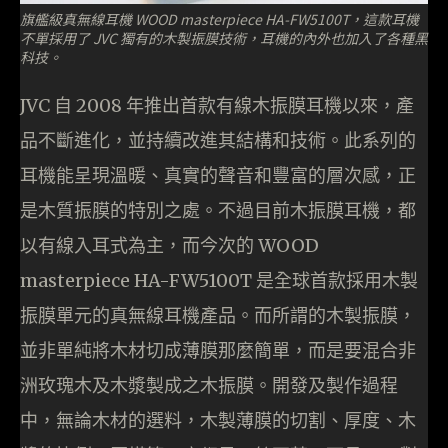
旗艦級真無線耳機 WOOD masterpiece HA-FW5100T，這款耳機
不單採用了 JVC 獨有的木製振膜技術，耳機的內外也加入了各種黑
科技。
JVC 自 2008 年推出首款有線木振膜耳機以來，產
品不斷進化，並持續改進其結構和技術。此系列的
耳機能呈現溫暖、真實的聲音和豐富的層次感，正
是木質振膜的特別之處。不過目前木振膜耳機，都
以有線入耳式為主，而今次的 WOOD
masterpiece HA-FW5100T 是全球首款採用木製
振膜單元的真無線耳機產品。而所謂的木製振膜，
並非單純將木材切成薄膜那麼簡單，而是要混合非
洲玫瑰木及木漿製成之木振膜。開發及製作過程
中，無論木材的選料，木製薄膜的切割、厚度、木