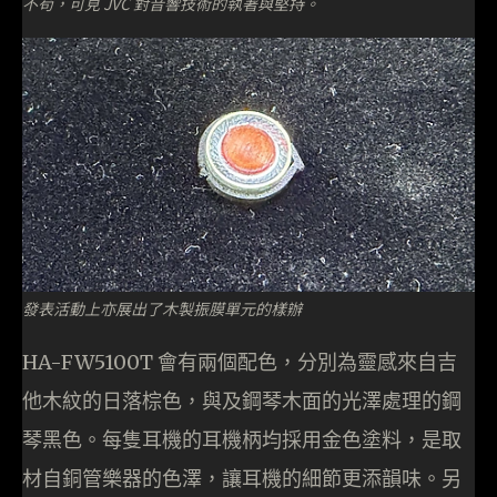
不苟，可見 JVC 對音響技術的執著與堅持。
發表活動上亦展出了木製振膜單元的樣辦
HA-FW5100T 會有兩個配色，分別為靈感來自吉
他木紋的日落棕色，與及鋼琴木面的光澤處理的鋼
琴黑色。每隻耳機的耳機柄均採用金色塗料，是取
材自銅管樂器的色澤，讓耳機的細節更添韻味。另