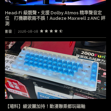
Head-Fi 級靚聲 + 支援 Dolby Atmos 精準聲音定
位 打機聽歌兩不誤！Audeze Maxwell 2 ANC 評
測
影音
2026-08-08
【場料】綾波麗加持！動漫聯乘都玩磁軸