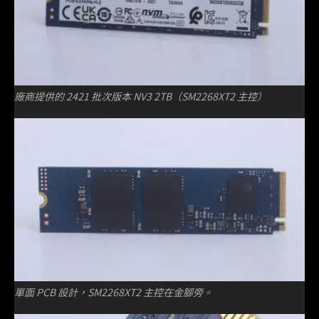
廠商提供的 2421 批次版本 NV3 2TB（SM2268XT2 主控）
單面 PCB 設計，SM2268XT2 主控在金腳旁。