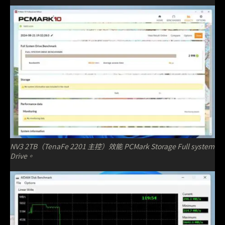
NV3 2TB（TenaFe 2201 主控）效能 PCMark Storage Full system
Drive。