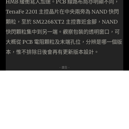
HMB 緩衝寫入加速。PCB 線路布局亦明顯不同，
TenaFe 2201 主控晶片在中央兩旁為 NAND 快閃
顆粒，至於 SM2268XT2 主控靠近金腳，NAND
快閃顆粒集中到另一端。觀察包裝的透明窗口，可
大概從 PCB 電阻顆粒及末端孔位，分辨是哪一個版
本，惟不排除日後會再有更新版本設計。
- 廣告 -