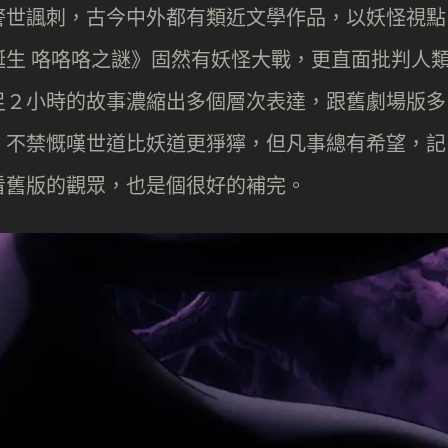
警世諷刺，古今中外都有類近文學作品，以妖怪視點
生 咯咯咯之謎》固然有妖怪大戰，更直面批判人
足２小時的故事濃縮出多個層次表達，跟舊劇場版多
，不禁慨嘆世道比妖道更猙獰，但凡事總有希望，記
看舊版的觀眾，也是個很好的補完。