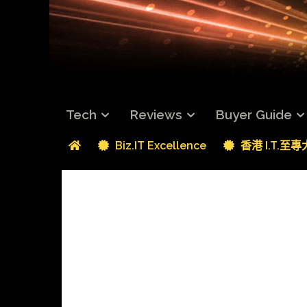
Tech
Reviews
Buyer Guide
Biz.IT Excellence
香港 I.T.至