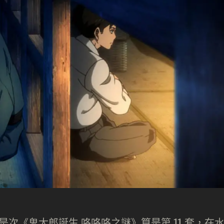
是次《鬼太郎誕生 咯咯咯之謎》算是第 11 套，在