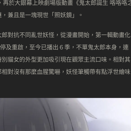
年，再於大銀幕上映劇場版動畫《鬼太郎誕生 咯咯咯
謎，兼且是一塊現世「照妖鏡」。
太郎對抗不同亂世妖怪，從漫畫開始，第一輯動畫化
有暫停及重啟，至今已播出６季，不單鬼太郎本身，連
特別貓女的外型更加吸引現在觀眾主流口味。相對其
郎相對沒有那麼血腥驚嚇，妖怪筆觸帶有點浮世繪味