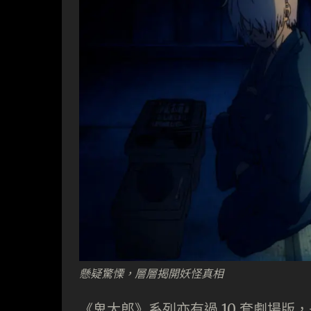
懸疑驚慄，層層揭開妖怪真相
《鬼太郎》系列亦有過 10 套劇場版，