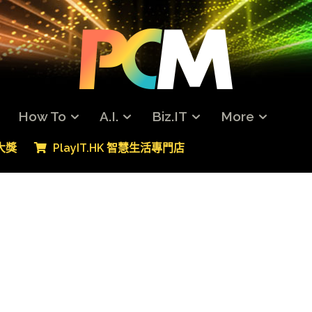
How To
A.I.
Biz.IT
More
專大獎
PlayIT.HK 智慧生活專門店