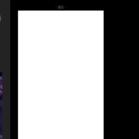
- 廣告 -
類