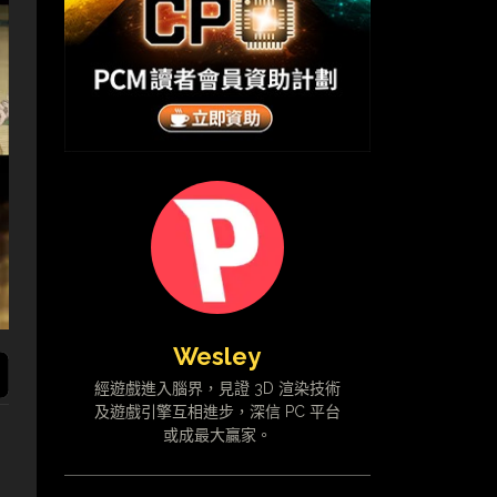
Wesley
經遊戲進入腦界，見證 3D 渲染技術
及遊戲引擎互相進步，深信 PC 平台
或成最大贏家。