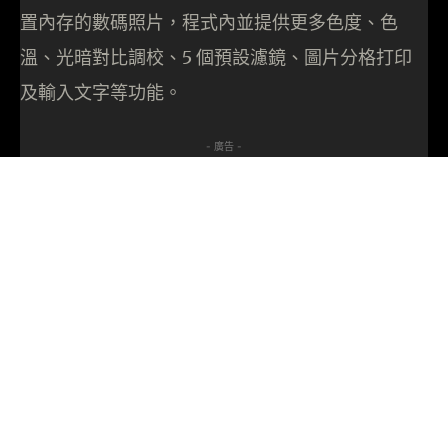
置內存的數碼照片，程式內並提供更多色度、色
溫、光暗對比調校、5 個預設濾鏡、圖片分格打印
及輸入文字等功能。
- 廣告 -