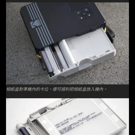
相紙盒對準機內的卡位，便可順利把相紙盒放入機內。