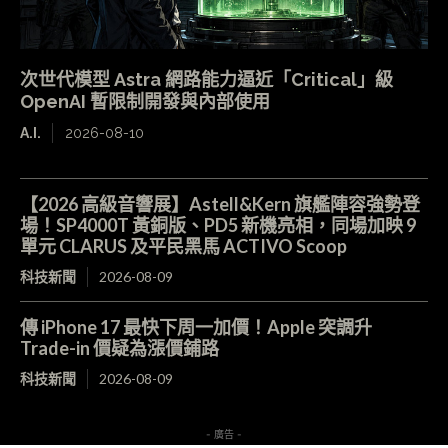
次世代模型 Astra 網路能力逼近「Critical」級
OpenAI 暫限制開發與內部使用
A.I.
2026-08-10
【2026 高級音響展】Astell&Kern 旗艦陣容強勢登
場！SP4000T 黃銅版、PD5 新機亮相，同場加映 9
單元 CLARUS 及平民黑馬 ACTIVO Scoop
科技新聞
2026-08-09
傳 iPhone 17 最快下周一加價！Apple 突調升
Trade-in 價疑為漲價鋪路
科技新聞
2026-08-09
- 廣告 -