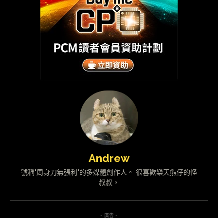
Andrew
號稱"周身刀無張利"的多媒體創作人。 很喜歡樂天熊仔的怪
叔叔。
- 廣告 -