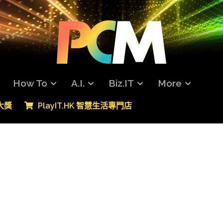
How To
A.I.
Biz.IT
More
專大獎
PlayIT.HK 智慧生活專門店