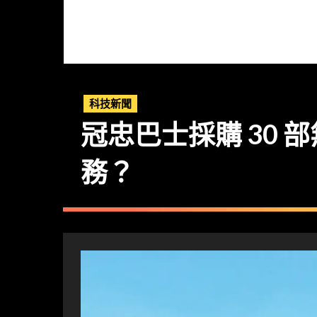
科技新聞
冠忠巴士採購 30
務？