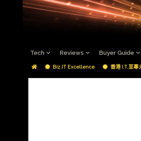
Tech
Reviews
Buyer Guide
Biz.IT Excellence
香港 I.T.至