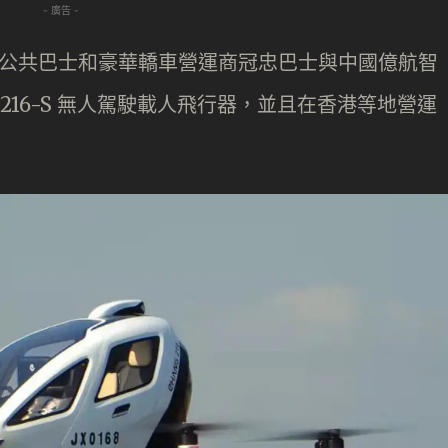
- 廣告 -
專營公共巴士和豪華轎車營運商冠忠巴士與中國億航智
EH216-S 無人駕駛載人飛行器，並且在香港等地營運