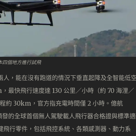
在日本四個地方進行試飛
搭載兩人，能在沒有跑道的情況下垂直起降及全智能低
3m，最快飛行速度達 130 公里／小時（約 70 海浬／
程約 30km，官方指充電時間僅 2 小時。億航
國民航局頒發的全球首個無人駕駛載人飛行器合格證與標準適
有關鍵飛行零件，包括飛控系統、各類感測器、動力系