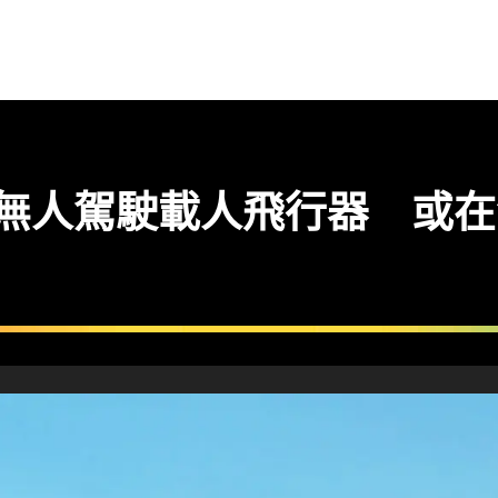
 部無人駕駛載人飛行器 或