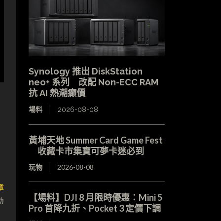
Synology 推出 DiskStation
neo+ 系列 改配 Non-ECC RAM
抗 AI 熱潮癲價
場料
2026-08-08
黃埔天地 Summer Card Game Fest
收藏卡市集寶可夢卡迷必到
玩物
2026-08-08
章
【場料】DJI 8 月限時優惠：Mini 5
動
Pro 首降九折、Pocket 3 定價下調