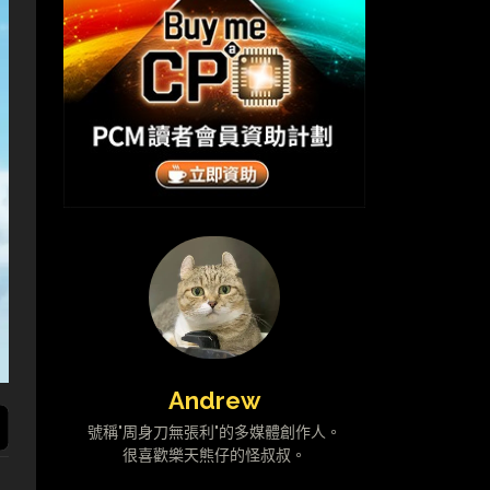
Andrew
號稱"周身刀無張利"的多媒體創作人。
很喜歡樂天熊仔的怪叔叔。