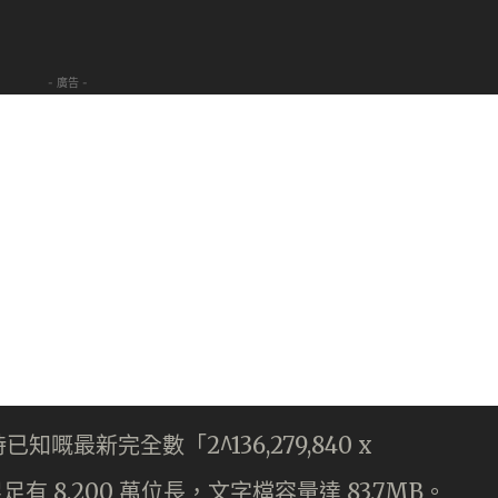
- 廣告 -
最新完全數「2^136,279,840 x
數足足有 8,200 萬位長，文字檔容量達 83.7MB。