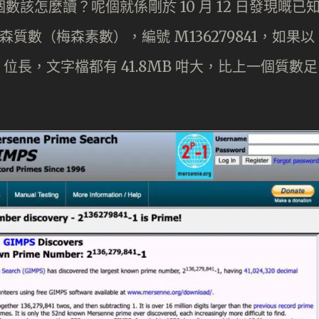
道呢個數該怎麼讀？呢個就係剛於 10 月 12 日發現嘅已
森質數（梅森素數），編號 M136279841，如果以
320 位長，文字檔都有 41.8MB 咁大，比上一個質數足