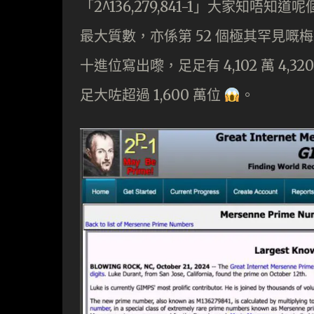
「2^136,279,841-1」大家知唔知
最大質數，亦係第 52 個極其罕見嘅梅
十進位寫出嚟，足足有 4,102 萬 4,
足大咗超過 1,600 萬位
。