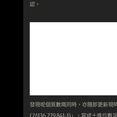
認。
發現呢個質數嘅同時，亦隨即更新現時已知嘅
(2^136,279,841-1)」，寫成十進位