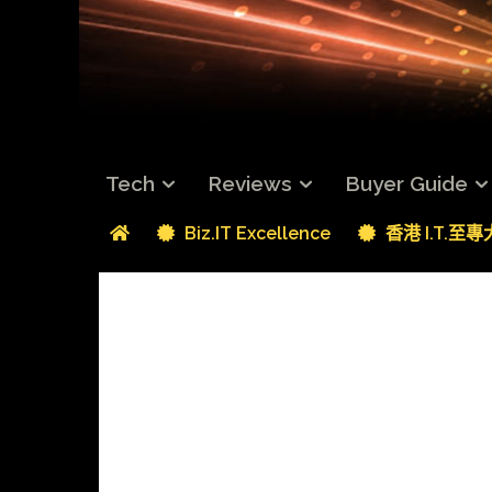
Tech
Reviews
Buyer Guide
Biz.IT Excellence
香港 I.T.至