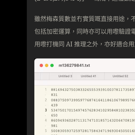
雖然梅森質數並冇實質嘅直接用途，
包括加密運算，同時亦可以用嚟驗證電
用嚟打機同 AI 推理之外，亦好適合