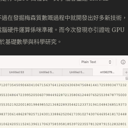
不過在發掘梅森質數嘅過程中就開發出好多新技術，
腦硬件運算係咪準確。而今次發現亦引證咗 GPU
用於基礎數學與科學研究。