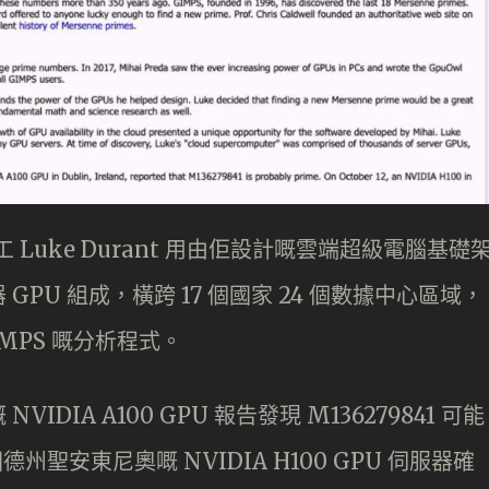
工 Luke Durant 用由佢設計嘅雲端超級電腦基礎
PU 組成，橫跨 17 個國家 24 個數據中心區域，
MPS 嘅分析程式。
IA A100 GPU 報告發現 M136279841 可能
德州聖安東尼奧嘅 NVIDIA H100 GPU 伺服器確