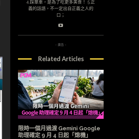
知
4.踩單車，是為了吃更多美食！ 5.正
義的話語，不一定出自正義之人的
口；
- 廣告 -
Related Articles
限時一個月過渡 Gemini Google
助理確定 9 月 4 日起「熄機」