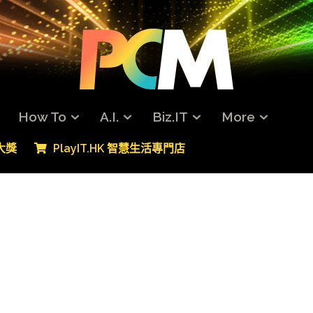
How To
A.I.
Biz.IT
More
專大獎
PlayIT.HK 智慧生活專門店