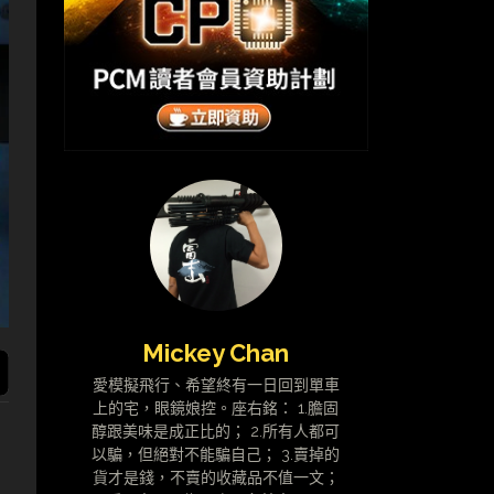
Mickey Chan
愛模擬飛行、希望終有一日回到單車
上的宅，眼鏡娘控。座右銘： 1.膽固
醇跟美味是成正比的； 2.所有人都可
以騙，但絕對不能騙自己； 3.賣掉的
貨才是錢，不賣的收藏品不值一文；