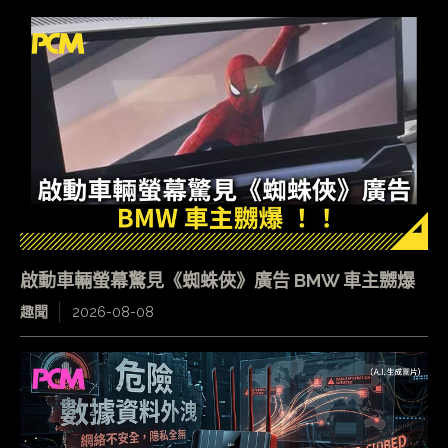
啟動車輛螢幕驚見《蜘蛛俠》廣告 BMW 車主嬲爆
趣聞
2026-08-08