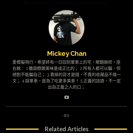
Mickey Chan
愛模擬飛行、希望終有一日回到單車上的宅，眼鏡娘控。座
右銘： 1.膽固醇跟美味是成正比的； 2.所有人都可以騙，但
絕對不能騙自己； 3.賣掉的貨才是錢，不賣的收藏品不值一
文； 4.踩單車，是為了吃更多美食！ 5.正義的話語，不一定
出自正義之人的口；
- 廣告 -
Related Articles