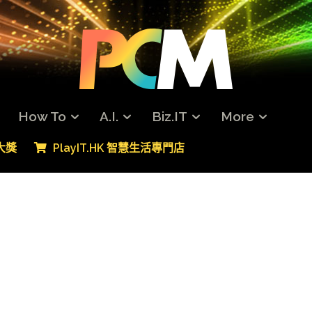
How To
A.I.
Biz.IT
More
專大獎
PlayIT.HK 智慧生活專門店