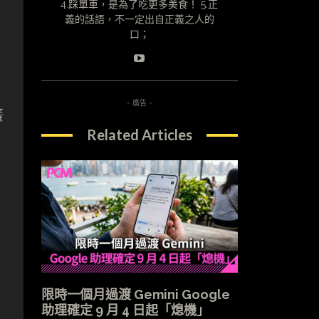
4.踩單車，是為了吃更多美食！ 5.正
義的話語，不一定出自正義之人的
口；
- 廣告 -
簧
Related Articles
限時一個月過渡 Gemini Google
助理確定 9 月 4 日起「熄機」