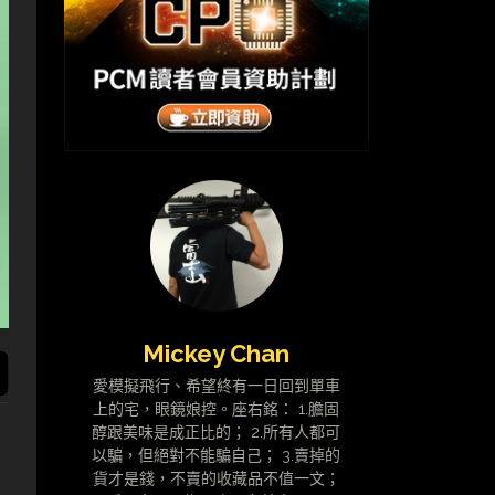
Mickey Chan
愛模擬飛行、希望終有一日回到單車
上的宅，眼鏡娘控。座右銘： 1.膽固
醇跟美味是成正比的； 2.所有人都可
以騙，但絕對不能騙自己； 3.賣掉的
貨才是錢，不賣的收藏品不值一文；