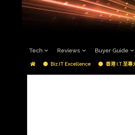
Tech
Reviews
Buyer Guide
Biz.IT Excellence
香港 I.T.至