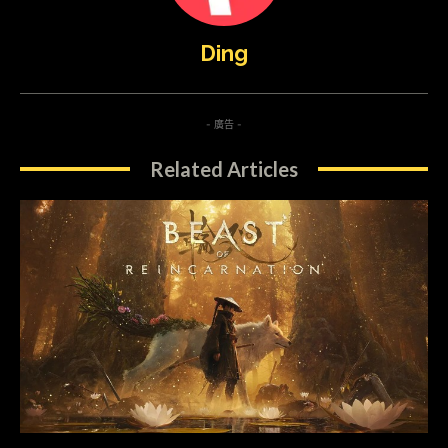
Ding
- 廣告 -
Related Articles