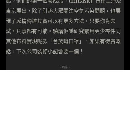
錫。他們的第一個製成品「unmask」曾在上海及
東京展出，除了引起大眾關注空氣污染問題，也展
現了感情傳達其實可以有更多方法，只要你肯去
試，凡事都有可能。聽講佢哋研究緊用更少零件同
其他布料實現呢款「會笑嘅口罩」，如果有得賣嘅
話，下次公司裝修小記會要一個！
- 廣告 -