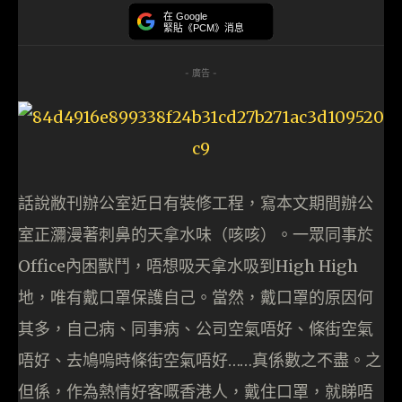
在 Google
緊貼《PCM》消息
- 廣告 -
話說敝刊辦公室近日有裝修工程，寫本文期間辦公
室正瀰漫著刺鼻的天拿水味（咳咳）。一眾同事於
Office內困獸鬥，唔想吸天拿水吸到High High
地，唯有戴口罩保護自己。當然，戴口罩的原因何
其多，自己病、同事病、公司空氣唔好、條街空氣
唔好、去鳩嗚時條街空氣唔好……真係數之不盡。之
但係，作為熱情好客嘅香港人，戴住口罩，就睇唔