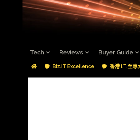
Tech
Reviews
Buyer Guide
Biz.IT Excellence
香港 I.T.至