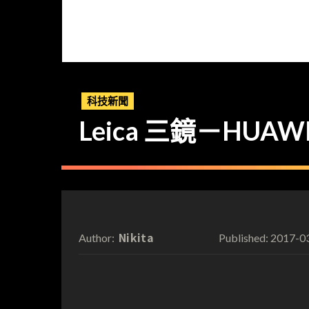
科技新聞
Leica 三鏡－HUAWEI
Nikita
2017-0
Author:
Published: