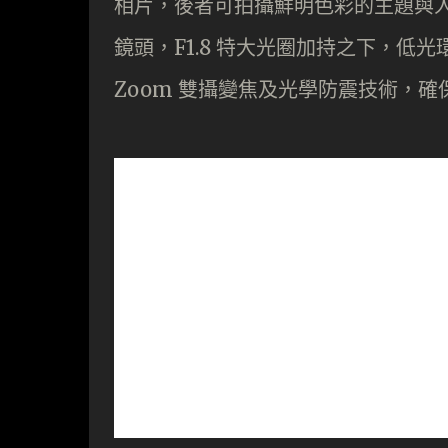
相片，後者可拍攝鮮明色彩的主題與人像。
鏡頭，F1.8 特大光圈加持之下，低光
Zoom 雙攝變焦及光學防震技術，