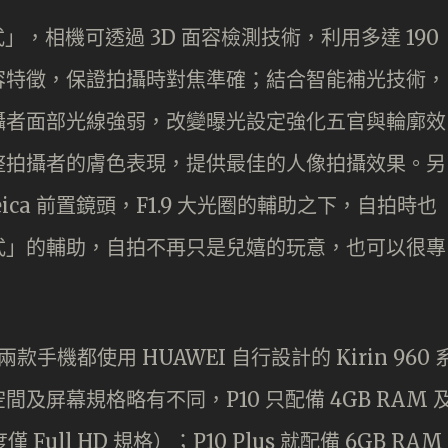
」，相機可透過 3D 面容檢測技術，利用多達 190
容特徵，保證拍攝時對焦準確；結合智能補光技術，
攝者面部光線強弱，改變曝光設定強化五官與輪廓效
整拍攝者的膚色表現，提供最佳的人像拍攝效果。另
Leica 前置鏡頭，F1.9 大光圈的輔助之下，自拍時也
式」的輔助，自拍不再只是兒嬉的玩意，也可以很專
，兩款手機都使用 HUAWEI 自行設計的 Kirin 960 
屏幕規格略有不同，P10 只配備 4GB RAM 
 Full HD 規格）；P10 Plus 就配備 6GB RAM