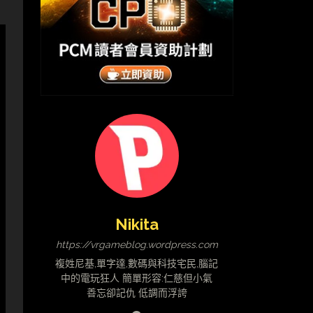
Nikita
https://vrgameblog.wordpress.com
複姓尼基,單字達,數碼與科技宅民,腦記
中的電玩狂人 簡單形容:仁慈但小氣
善忘卻記仇 低調而浮誇