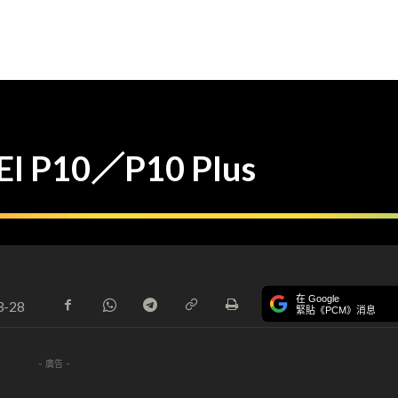
 P10／P10 Plus
在 Google
3-28
緊貼《PCM》消息
- 廣告 -