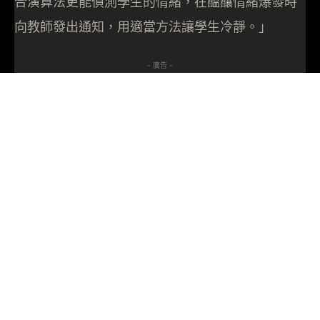
合演算法更能偵測學生的情緒，在醞釀情緒爆發時
向教師發出通知，用適當方法讓學生冷靜。」
- 廣告 -