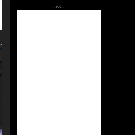
- 廣告 -