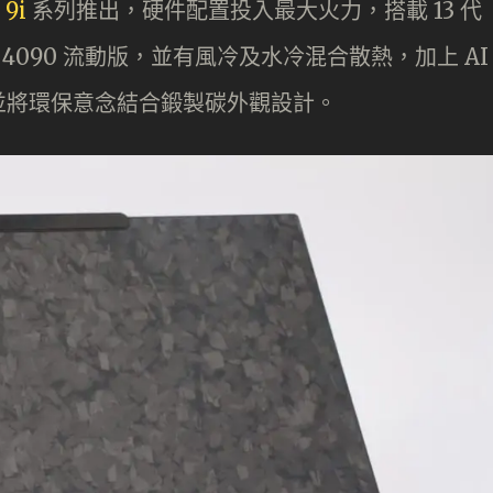
 9i
系列推出，硬件配置投入最大火力，搭載 13 代
 RTX 4090 流動版，並有風冷及水冷混合散熱，加上 AI
並將環保意念結合鍛製碳外觀設計。