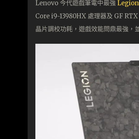
Lenovo 今代遊戲筆電中最強
Legion
Core i9-13980HX 處理器及 GF
晶片調校功耗，遊戲效能問鼎最強，