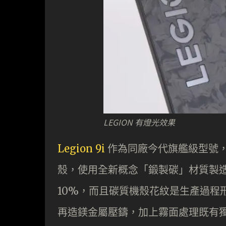
LEGION 有燈光效果
Legion 9i
作為同廠今代旗艦級型號，
殼，使用全新概念「鍛製碳」材質製造
10%，而且碳質機殼花紋是生產過程
再造鎂金屬壓鑄，加上霧面處理既有獨