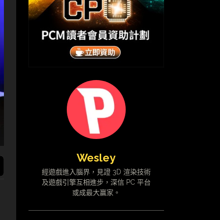
Wesley
經遊戲進入腦界，見證 3D 渲染技術
及遊戲引擎互相進步，深信 PC 平台
或成最大贏家。