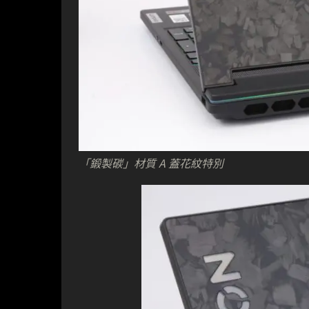
「鍛製碳」材質 A 蓋花紋特別