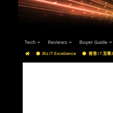
Tech
Reviews
Buyer Guide
Biz.IT Excellence
香港 I.T.至