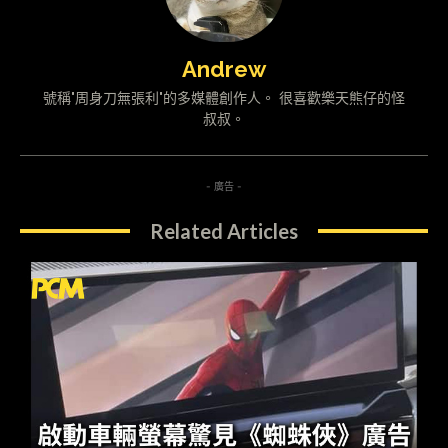
Andrew
號稱"周身刀無張利"的多媒體創作人。 很喜歡樂天熊仔的怪
叔叔。
- 廣告 -
Related Articles