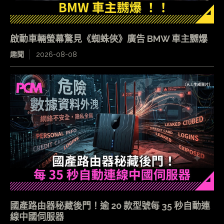
啟動車輛螢幕驚見《蜘蛛俠》廣告 BMW 車主嬲爆
趣聞
2026-08-08
國產路由器秘藏後門！逾 20 款型號每 35 秒自動連
線中國伺服器