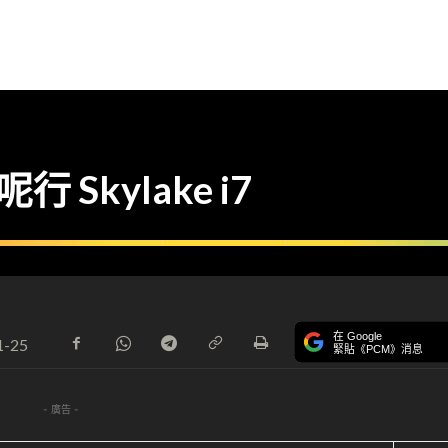
呢行 Skylake i7
在 Google
1-25
緊貼《PCM》消息
- 廣告 -