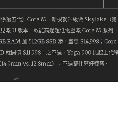
ll（即係第五代）Core M，新機就升級做 Skylake（第
常見嘅 U 版本，效能高過超低電壓嘅 Core M 系列
B RAM 加 512GB SSD 添，盛惠 $14,998；Core
SSD 就開價 $11,998。之不過，Yoga 900 比起上代
咗（14.9mm vs. 12.8mm），不過都仲算好輕薄。
- 廣告 -