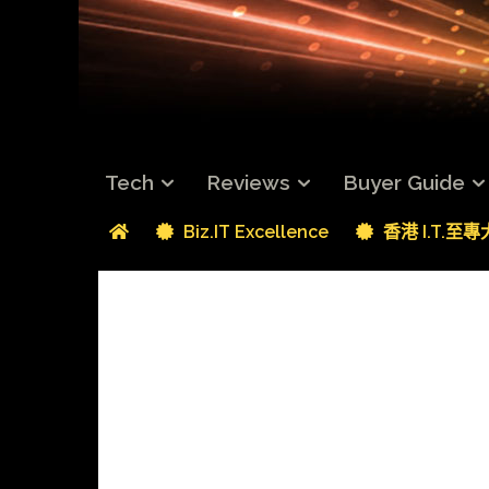
Tech
Reviews
Buyer Guide
Biz.IT Excellence
香港 I.T.至