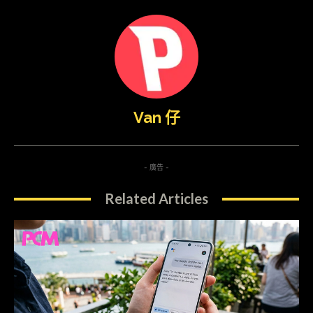
Van 仔
- 廣告 -
Related Articles