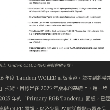
首款用上 Tandem OLED 540Hz 面板的顯示器。
2026 年度 Tandem WOLED 面板陣容，並提到將帶
 2.0」技術，目標是在 2025 年版本的基礎上，進一步
5 年的「Primary RGB Tandem」面板，已
B 等高階 OLED 電視，以及少量 27 吋遊戲顯示器產品