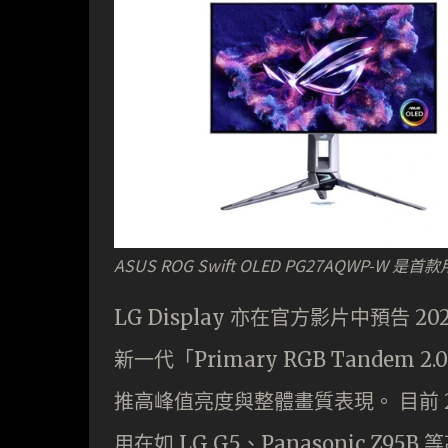
ASUS ROG Swift OLED PG27AQWP-W 是
​LG Display 亦在官方影片中預告 
新一代「Primary RGB Tandem
推高峰值亮度與整體畫質表現。 目前 202
用在如 LG G5、Panasonic Z95