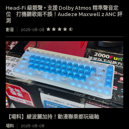
Head-Fi 級靚聲 + 支援 Dolby Atmos 精準聲音定
位 打機聽歌兩不誤！Audeze Maxwell 2 ANC 評
測
影音
2026-08-08
【場料】綾波麗加持！動漫聯乘都玩磁軸
場料
2026-08-08