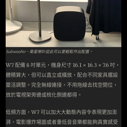
Subwoofer、衛星喇叭從此可以更輕鬆作出配置。
W7 配備 8 吋單元，機身尺寸 16.1 × 16.3 × 7.6 吋，
體積算大，但可以直立或橫放，配合不同家具擺設
靈活調整。完全無線連接，不用拖線去找空間位，
放於電視架旁邊或梳化側邊都得。
低頻方面，W7 可以加大大動態內容令表現更加澎
湃，電影爆炸場面或者重低音音樂都能夠真實感受