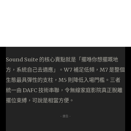
Sound Suite 的核心賣點就是「擺喺你想擺嘅地
方，系統自己去適應」。W7 補足低頻，M7 是整個
生態最具彈性的支柱，M5 則降低入場門檻。三者
統一由 DAFC 技術串聯，令無線家庭影院真正脫離
擺位束縛，可說是相當方便。
- 廣告 -