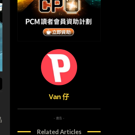
Van 仔
品
- 廣告 -
Related Articles