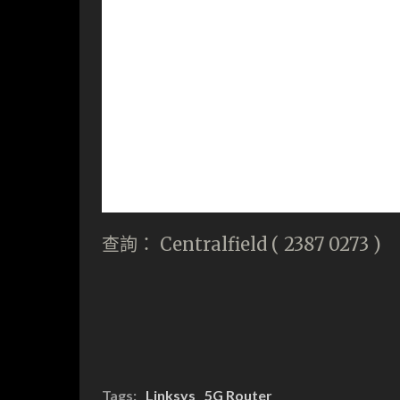
查詢： Centralfield ( 2387 0273 )
Tags:
Linksys
5G Router