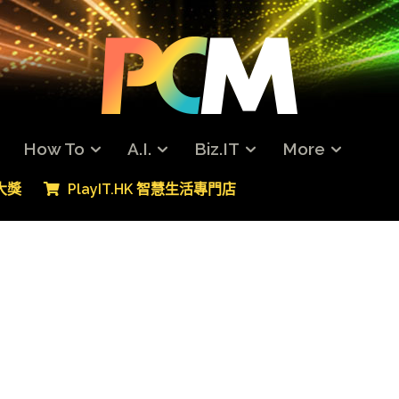
How To
A.I.
Biz.IT
More
專大獎
PlayIT.HK 智慧生活專門店