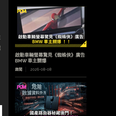
性
越
啟動車輛螢幕驚見《蜘蛛俠》廣告
BMW 車主嬲爆
趣聞
2026-08-08