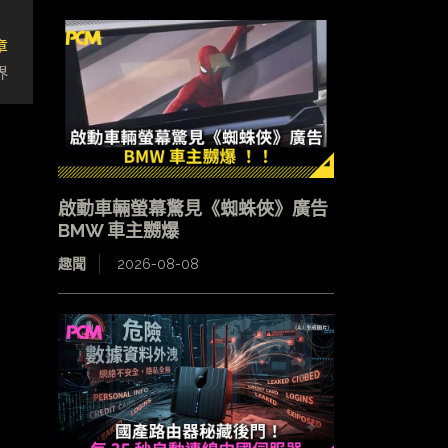
章
界
啟動車輛螢幕驚見《蜘蛛俠》廣告
BMW 車主嬲爆
趣聞
2026-08-08