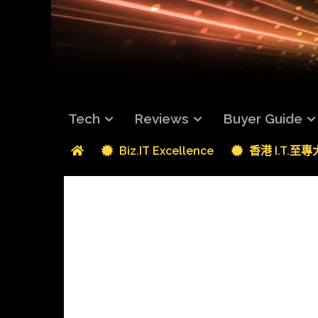
Tech
Reviews
Buyer Guide
Biz.IT Excellence
香港 I.T.至